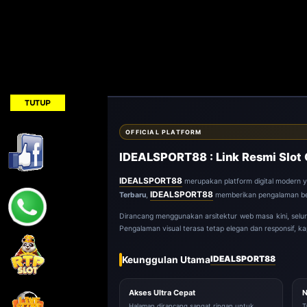
TUTUP
OFFICIAL PLATFORM
IDEALSPORT88 : Link Resmi Slot O
IDEALSPORT88
merupakan platform digital modern y
IDEALSPORT88
Terbaru
,
memberikan pengalaman berm
Dirancang menggunakan arsitektur web masa kini, sel
Pengalaman visual terasa tetap elegan dan responsif, 
IDEALSPORT88
Keunggulan Utama
Akses Ultra Cepat
N
Halaman dirancang sangat ringan untuk
T